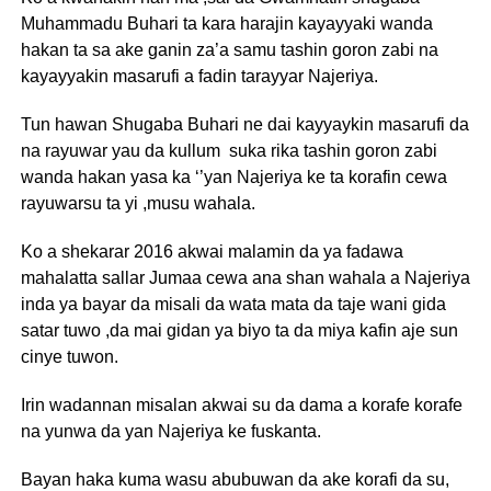
Muhammadu Buhari ta kara harajin kayayyaki wanda
hakan ta sa ake ganin za’a samu tashin goron zabi na
kayayyakin masarufi a fadin tarayyar Najeriya.
Tun hawan Shugaba Buhari ne dai kayyaykin masarufi da
na rayuwar yau da kullum suka rika tashin goron zabi
wanda hakan yasa ka ‘’yan Najeriya ke ta korafin cewa
rayuwarsu ta yi ,musu wahala.
Ko a shekarar 2016 akwai malamin da ya fadawa
mahalatta sallar Jumaa cewa ana shan wahala a Najeriya
inda ya bayar da misali da wata mata da taje wani gida
satar tuwo ,da mai gidan ya biyo ta da miya kafin aje sun
cinye tuwon.
Irin wadannan misalan akwai su da dama a korafe korafe
na yunwa da yan Najeriya ke fuskanta.
Bayan haka kuma wasu abubuwan da ake korafi da su,