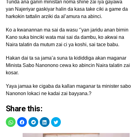
Tunda ana ganin ministan noma shine zai iya gayawa
yan Najeriyar gaskiyar halin da kasa take ciki a game da
harkokin tattalin arziki da al’amura na abinci.
Ko a kwanannan ma sai da wasu ‘’yan jaridu anan birnin
Kano suka binciki wata mai sai da dambu, ko akwai na
Naira talatin da mutum zai ci ya koshi, sai tace babu.
Hakan dai ta sa jama’a suna ta kididdiga akan maganar
Minista Sabo Nanonono cewa ko abincin Naira talatin zai
kosar.
Yaya jamaa ke cigaba da kallan maganar ta minister sabo
Nanonon lokaci ne kadai zai bayyana.?
Share this: