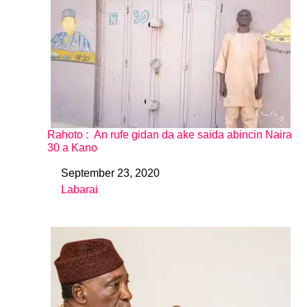
Rahoto : An rufe gidan da ake saida abincin Naira
30 a Kano
September 23, 2020
Date
Labarai
In relation to