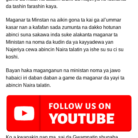
da tashin farashin kaya.
Maganar ta Minstan na aikin gona ta kai ga al’ummar
kasar nan a kafafan sada zumunta na dakko hotunan
abinci suna sakawa inda suke alakanta maganar ta
Ministan na noma da kudin da ya kayyadewa yan
Najeriya cewa abincin Naira talatin ya ishe su su ci su
koshi.
Bayan haka maganganun na ministan noma ya jawo
habaici iri daban daban a game da maganar da yayi ta
abincin Naira talatin.
Ko a kwanakin nan ma ,sai da Gwamnatin shugaba