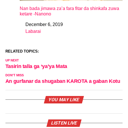
Nan bada jimawa za’a fara fitar da shinkafa zuwa
ketare -Nanono
December 6, 2019
Date
Labarai
In relation to
RELATED TOPICS:
UP NEXT
Tasirin talla ga ‘ya’ya Mata
DON'T MISS
An gurfanar da shugaban KAROTA a gaban Kotu
YOU MAY LIKE
LISTEN LIVE