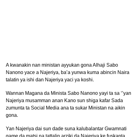
A kwanakin nan ministan ayyukan gona Alhaji Sabo
Nanono yace a Najeriya, ba’a yunwa kuma abincin Naira
talatin ya ishi dan Najeriya yaci ya koshi.
Wannan Magana da Minista Sabo Nanono yayi ta sa ‘’yan
Najeriya musamman anan Kano sun shiga kafar Sada
zumunta ta Social Media ana ta sukar Ministan na aikin
gona.
Yan Najeriya dai sun dade suna kalubalantar Gwamnati
game da matsi na tattalin arziki da Najeriya ke fuskanta