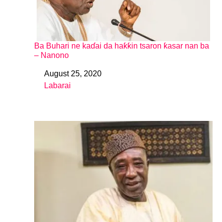
Ba Buhari ne kaɗai da haƙƙin tsaron ƙasar nan ba
– Nanono
August 25, 2020
Date
Labarai
In relation to