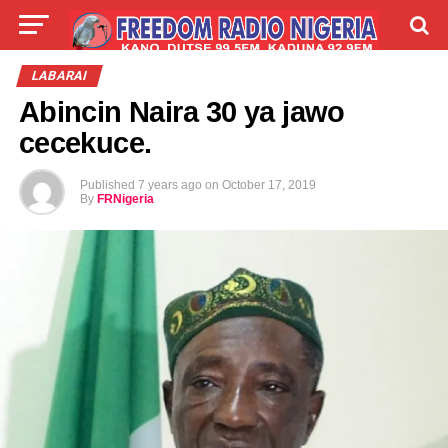
LIVE
LABARAI
SHIRYE-SHIRYE
LABARAI
Abincin Naira 30 ya jawo
TALLA
ABOUT
cecekuce.
Published
7 years ago
on
October 17, 2019
By
FRNigeria