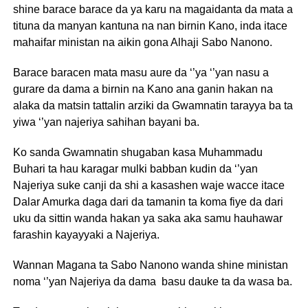
shine barace barace da ya karu na magaidanta da mata a
tituna da manyan kantuna na nan birnin Kano, inda itace
mahaifar ministan na aikin gona Alhaji Sabo Nanono.
Barace baracen mata masu aure da ‘’ya ‘’yan nasu a
gurare da dama a birnin na Kano ana ganin hakan na
alaka da matsin tattalin arziki da Gwamnatin tarayya ba ta
yiwa ‘’yan najeriya sahihan bayani ba.
Ko sanda Gwamnatin shugaban kasa Muhammadu
Buhari ta hau karagar mulki babban kudin da ‘’yan
Najeriya suke canji da shi a kasashen waje wacce itace
Dalar Amurka daga dari da tamanin ta koma fiye da dari
uku da sittin wanda hakan ya saka aka samu hauhawar
farashin kayayyaki a Najeriya.
Wannan Magana ta Sabo Nanono wanda shine ministan
noma ‘’yan Najeriya da dama basu dauke ta da wasa ba.