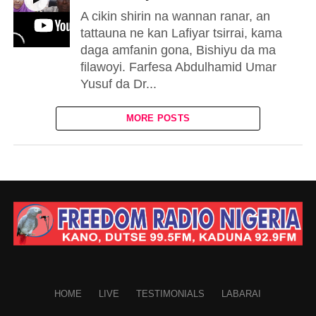
A cikin shirin na wannan ranar, an
tattauna ne kan Lafiyar tsirrai, kama
daga amfanin gona, Bishiyu da ma
filawoyi. Farfesa Abdulhamid Umar
Yusuf da Dr...
MORE POSTS
HOME
LIVE
TESTIMONIALS
LABARAI