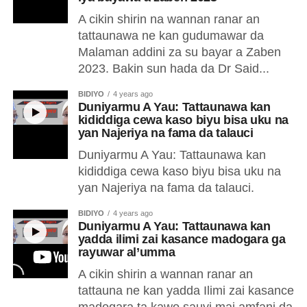
A cikin shirin na wannan ranar an
tattaunawa ne kan gudumawar da
Malaman addini za su bayar a Zaben
2023. Bakin sun hada da Dr Said...
BIDIYO
4 years ago
Duniyarmu A Yau: Tattaunawa kan
kididdiga cewa kaso biyu bisa uku na
yan Najeriya na fama da talauci
Duniyarmu A Yau: Tattaunawa kan
kididdiga cewa kaso biyu bisa uku na
yan Najeriya na fama da talauci.
BIDIYO
4 years ago
Duniyarmu A Yau: Tattaunawa kan
yadda ilimi zai kasance madogara ga
rayuwar al’umma
A cikin shirin a wannan ranar an
tattauna ne kan yadda Ilimi zai kasance
madogara ta kawo sauyi mai amfani da