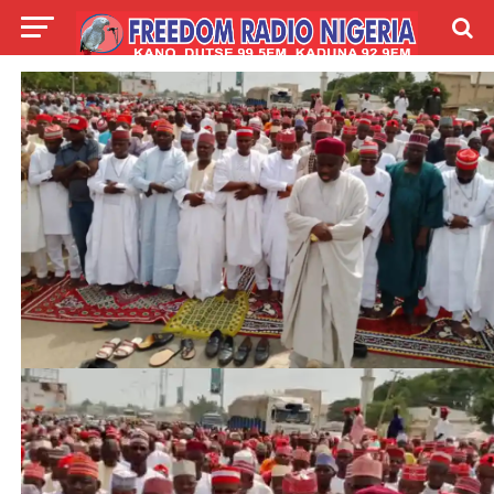
LIVE
LABARAI
SHIRYE-SHIRYE
TALLA
ABOUT