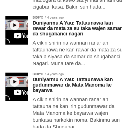
cigaban kasa. Bakin sun hada...
BIDIYO
4 years ago
Duniyarmu A Yau: Tattaunawa kan
rawar da mata za su taka wajen samar
da shugabanci nagari
A cikin shirin na wannan ranar an
tattaunawa ne kan rawar da mata za su
taka a siyasa da samar da shugabanci
Nagari. Muna tare da...
BIDIYO
4 years ago
Duniyarmu A Yau: Tattaunawa kan
gudunmawar da Mata Manoma ke
bayarwa
A cikin shirin na wannan ranar an
tattauna ne kan irin gudunmawar da
Mata Manoma ke bayarwa wajen
bunkasa harkokin noma. Bakinmu sun
hada da Shugabar...