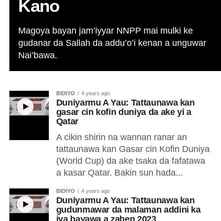
Kano
Magoya bayan jam’iyyar NNPP mai mulki ke
gudanar da Sallah da addu’o’i kenan a unguwar
Nai’bawa.
BIDIYO
4 years ago
Duniyarmu A Yau: Tattaunawa kan
gasar cin kofin duniya da ake yi a
Qatar
A cikin shirin na wannan ranar an
tattaunawa kan Gasar cin Kofin Duniya
(World Cup) da ake tsaka da fafatawa
a kasar Qatar. Bakin sun hada...
BIDIYO
4 years ago
Duniyarmu A Yau: Tattaunawa kan
gudunmawar da malaman addini ka
iya bayawa a zaben 2023