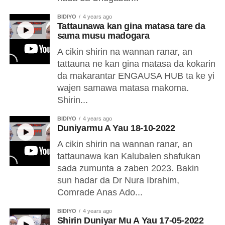
BIDIYO
4 years ago
Tattaunawa kan gina matasa tare da
sama musu madogara
A cikin shirin na wannan ranar, an
tattauna ne kan gina matasa da kokarin
da makarantar ENGAUSA HUB ta ke yi
wajen samawa matasa makoma.
Shirin...
BIDIYO
4 years ago
Duniyarmu A Yau 18-10-2022
A cikin shirin na wannan ranar, an
tattaunawa kan Kalubalen shafukan
sada zumunta a zaben 2023. Bakin
sun hadar da Dr Nura Ibrahim,
Comrade Anas Ado...
BIDIYO
4 years ago
Shirin Duniyar Mu A Yau 17-05-2022