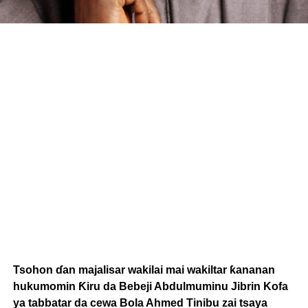
Tsohon ɗan majalisar wakilai mai wakiltar ƙananan
hukumomin Ƙiru da Bebeji Abdulmuminu Jibrin Kofa
ya tabbatar da cewa Bola Ahmed Tinibu zai tsaya