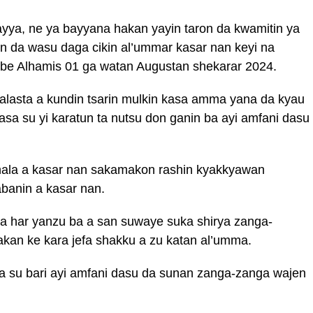
ya, ne ya bayyana hakan yayin taron da kwamitin ya
n da wasu daga cikin al’ummar kasar nan keyi na
be Alhamis 01 ga watan Augustan shekarar 2024.
alasta a kundin tsarin mulkin kasa amma yana da kyau
a su yi karatun ta nutsu don ganin ba ayi amfani dasu
hala a kasar nan sakamakon rashin kyakkyawan
banin a kasar nan.
a har yanzu ba a san suwaye suka shirya zanga-
kan ke kara jefa shakku a zu katan al’umma.
a su bari ayi amfani dasu da sunan zanga-zanga wajen