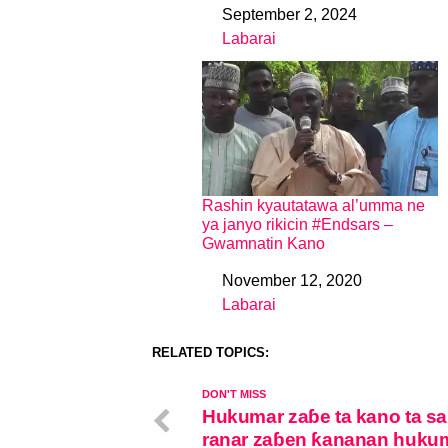
September 2, 2024
Date
Labarai
In relation to
Rashin kyautatawa al’umma ne
ya janyo rikicin #Endsars –
Gwamnatin Kano
November 12, 2020
Date
Labarai
In relation to
RELATED TOPICS:
DON'T MISS
Hukumar zaɓe ta kano ta s
ranar zaɓen ƙananan huku