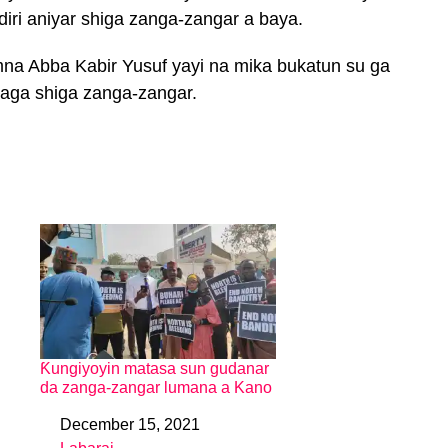
diri aniyar shiga zanga-zangar a baya.
mna Abba Kabir Yusuf yayi na mika bukatun su ga
daga shiga zanga-zangar.
Ƙungiyoyin matasa sun gudanar
da zanga-zangar lumana a Kano
December 15, 2021
Date