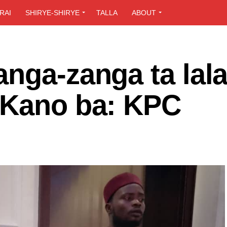
RAI
SHIRYE-SHIRYE
TALLA
ABOUT
nga-zanga ta lala
 Kano ba: KPC