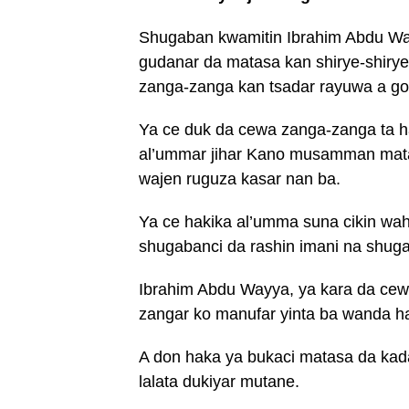
Shugaban kwamitin Ibrahim Abdu Way
gudanar da matasa kan shirye-shirye
zanga-zanga kan tsadar rayuwa a go
Ya ce duk da cewa zanga-zanga ta h
al’ummar jihar Kano musamman matas
wajen ruguza kasar nan ba.
Ya ce hakika al’umma suna cikin wa
shugabanci da rashin imani na shuga
Ibrahim Abdu Wayya, ya kara da cew
zangar ko manufar yinta ba wanda ha
A don haka ya bukaci matasa da kad
lalata dukiyar mutane.