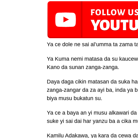
Ya ce dole ne sai al’umma ta zama t
Ya Kuma nemi matasa da su kaucewa t
Kano da sunan zanga-zanga.
Daya daga cikin matasan da suka hal
zanga-zangar da za ayi ba, inda ya
biya musu bukatun su.
Ya ce a baya an yi musu alkawari d
suke yi sai dai har yanzu ba a cika 
Kamilu Adakawa, ya kara da cewa da