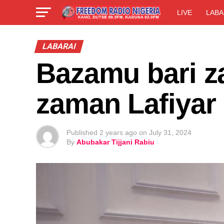
LIVE
LABA
LABARAI
Bazamu bari za
zaman Lafiyar
Published
2 years ago
on
July 31, 2024
By
Abubakar Tijjani Rabiu