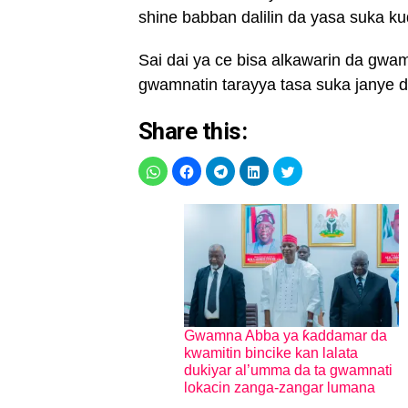
shine babban dalilin da yasa suka ku
Sai dai ya ce bisa alkawarin da gwa
gwamnatin tarayya tasa suka janye 
Share this:
Gwamna Abba ya ƙaddamar da
kwamitin bincike kan lalata
dukiyar al’umma da ta gwamnati
lokacin zanga-zangar lumana