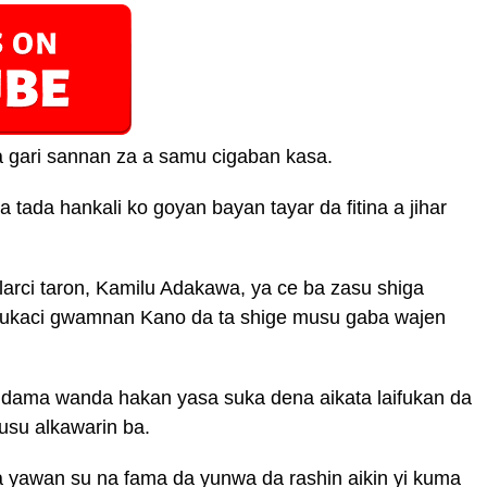
a gari sannan za a samu cigaban kasa.
ada hankali ko goyan bayan tayar da fitina a jihar
arci taron, Kamilu Adakawa, ya ce ba zasu shiga
 bukaci gwamnan Kano da ta shige musu gaba wajen
a dama wanda hakan yasa suka dena aikata laifukan da
musu alkawarin ba.
 yawan su na fama da yunwa da rashin aikin yi kuma