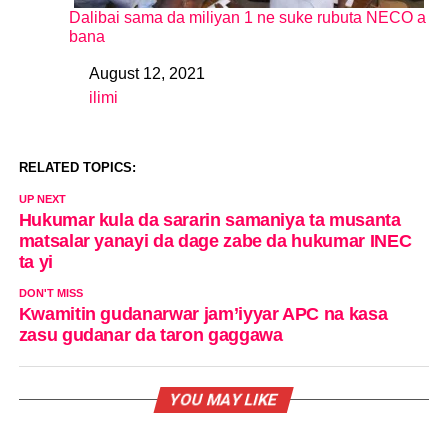
Dalibai sama da miliyan 1 ne suke rubuta NECO a
bana
August 12, 2021
Date
ilimi
In relation to
RELATED TOPICS:
UP NEXT
Hukumar kula da sararin samaniya ta musanta
matsalar yanayi da dage zabe da hukumar INEC
ta yi
DON'T MISS
Kwamitin gudanarwar jam’iyyar APC na kasa
zasu gudanar da taron gaggawa
YOU MAY LIKE