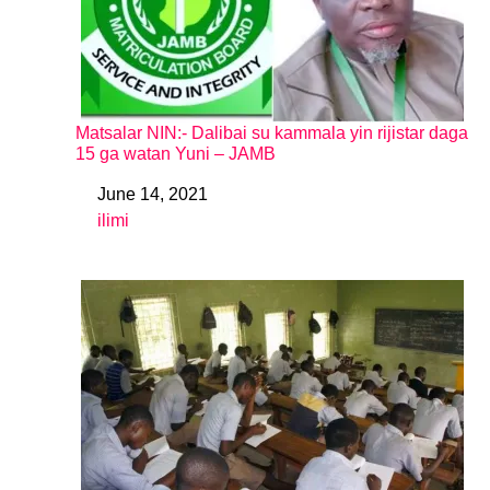
Matsalar NIN:- Dalibai su kammala yin rijistar daga
15 ga watan Yuni – JAMB
June 14, 2021
Date
ilimi
In relation to