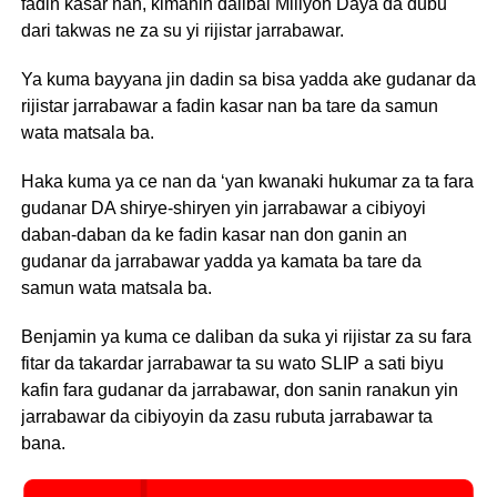
fadin kasar nan, kimanin dalibai Miliyon Daya da dubu
dari takwas ne za su yi rijistar jarrabawar.
Ya kuma bayyana jin dadin sa bisa yadda ake gudanar da
rijistar jarrabawar a fadin kasar nan ba tare da samun
wata matsala ba.
Haka kuma ya ce nan da ‘yan kwanaki hukumar za ta fara
gudanar DA shirye-shiryen yin jarrabawar a cibiyoyi
daban-daban da ke fadin kasar nan don ganin an
gudanar da jarrabawar yadda ya kamata ba tare da
samun wata matsala ba.
Benjamin ya kuma ce daliban da suka yi rijistar za su fara
fitar da takardar jarrabawar ta su wato SLIP a sati biyu
kafin fara gudanar da jarrabawar, don sanin ranakun yin
jarrabawar da cibiyoyin da zasu rubuta jarrabawar ta
bana.