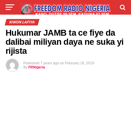
LIVE
LABARAI
SHIRYE-SHIRYE
KIWON LAFIYA
Hukumar JAMB ta ce fiye da
TALLA
ABOUT
dalibai miliyan daya ne suka yi
rijista
Published
7 years ago
on
February 18, 2019
By
FRNigeria