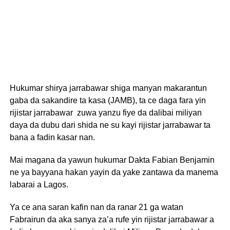
Hukumar shirya jarrabawar shiga manyan makarantun
gaba da sakandire ta kasa (JAMB), ta ce daga fara yin
rijistar jarrabawar zuwa yanzu fiye da dalibai miliyan
daya da dubu dari shida ne su kayi rijistar jarrabawar ta
bana a fadin kasar nan.
Mai magana da yawun hukumar Dakta Fabian Benjamin
ne ya bayyana hakan yayin da yake zantawa da manema
labarai a Lagos.
Ya ce ana saran kafin nan da ranar 21 ga watan
Fabrairun da aka sanya za’a rufe yin rijistar jarrabawar a