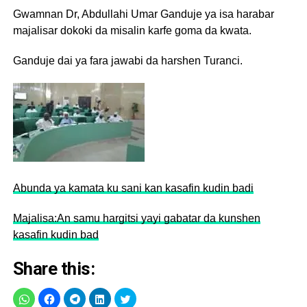
Gwamnan Dr, Abdullahi Umar Ganduje ya isa harabar
majalisar dokoki da misalin karfe goma da kwata.
Ganduje dai ya fara jawabi da harshen Turanci.
Abunda ya kamata ku sani kan kasafin kudin badi
Majalisa:An samu hargitsi yayi gabatar da kunshen
kasafin kudin bad
Share this: