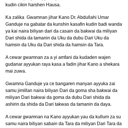
kudin cikin harshen Hausa.
Ka zalika Gwamnan jihar Kano Dr. Abdullahi Umar
Ganduje na gabatar da kunshin kasafin kudin badi wanda
ya kai naira biliyan dari da casain da bakwai da miliyan
Dari shida da tamanin da Uku da dubu Dari Uku da
hamsin da Uku da Dari shida da hamsin da Tara.
A cewar gwamnan za a yi amfani da kudaden wajen
gudanar ayyukan raya kasa a fadin jihar Kano a shekara
mai zuwa.
Gwamna Ganduje ya ce bangaren manyan ayyuka zai
samu jimillan naira biliyan Dari da goma sha bakwai da
miliyan Dari bakwai da goma da dubu Dari shida da
ashirin da shida da Dari takwas da tamanin da daya.
A cewar gwamnan na Kano ayyukan yau da kullum za su
samu naira biliyan sabain da Tara da miliyan Dari Tara da