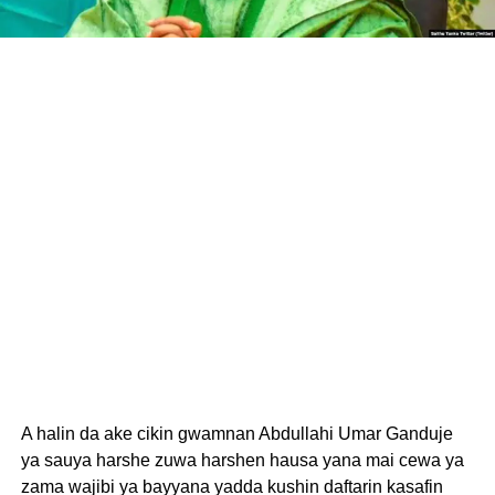
A halin da ake cikin gwamnan Abdullahi Umar Ganduje
ya sauya harshe zuwa harshen hausa yana mai cewa ya
zama wajibi ya bayyana yadda kushin daftarin kasafin