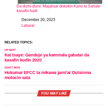
Da ɗumi-ɗumi: Majalisar dokokin Kano ta Sahale
kasafin baɗi
December 20, 2023
Date
Labarai
In relation to
RELATED TOPICS:
UP NEXT
Kai tsaye: Ganduje ya kammala gabatar da
kasafin kudin 2020
DON'T MISS
Hukumar EFCC ta mikawa jami’ar Dutsinma
motocin sata
YOU MAY LIKE