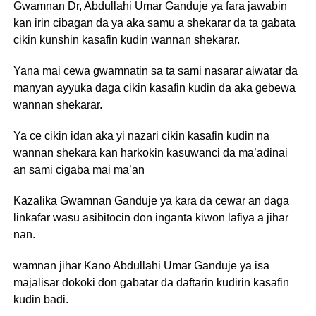
Gwamnan Dr, Abdullahi Umar Ganduje ya fara jawabin
kan irin cibagan da ya aka samu a shekarar da ta gabata
cikin kunshin kasafin kudin wannan shekarar.
Yana mai cewa gwamnatin sa ta sami nasarar aiwatar da
manyan ayyuka daga cikin kasafin kudin da aka gebewa
wannan shekarar.
Ya ce cikin idan aka yi nazari cikin kasafin kudin na
wannan shekara kan harkokin kasuwanci da ma’adinai
an sami cigaba mai ma’an
Kazalika Gwamnan Ganduje ya kara da cewar an daga
linkafar wasu asibitocin don inganta kiwon lafiya a jihar
nan.
wamnan jihar Kano Abdullahi Umar Ganduje ya isa
majalisar dokoki don gabatar da daftarin kudirin kasafin
kudin badi.