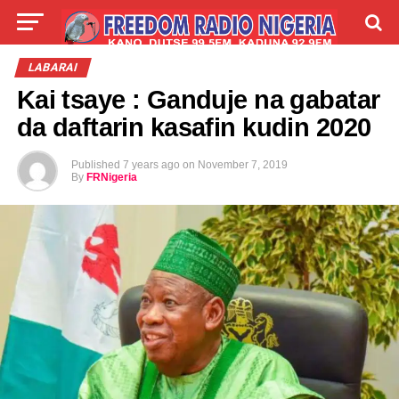
LIVE
LABARAI
SHIRYE-SHIRYE
LABARAI
Kai tsaye : Ganduje na gabatar
TALLA
ABOUT
da daftarin kasafin kudin 2020
Published
7 years ago
on
November 7, 2019
By
FRNigeria