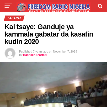
LIVE
LABARAI
SHIRYE-SHIRYE
LABARAI
Kai tsaye: Ganduje ya
TALLA
ABOUT
kammala gabatar da kasafin
kudin 2020
Published
7 years ago
on
November 7, 2019
By
Basheer Sharfadi