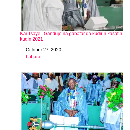
Kai Tsaye : Ganduje na gabatar da kudirin kasafin
kudin 2021
October 27, 2020
Date
Labarai
In relation to