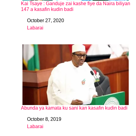
Kai Tsaye : Ganduje zai kashe fiye da Naira biliyan
147 a kasafin kudin badi
October 27, 2020
Date
Labarai
In relation to
Abunda ya kamata ku sani kan kasafin kudin badi
October 8, 2019
Date
Labarai
In relation to