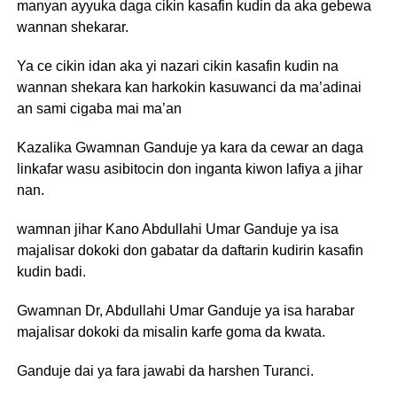
manyan ayyuka daga cikin kasafin kudin da aka gebewa
wannan shekarar.
Ya ce cikin idan aka yi nazari cikin kasafin kudin na
wannan shekara kan harkokin kasuwanci da ma’adinai
an sami cigaba mai ma’an
Kazalika Gwamnan Ganduje ya kara da cewar an daga
linkafar wasu asibitocin don inganta kiwon lafiya a jihar
nan.
wamnan jihar Kano Abdullahi Umar Ganduje ya isa
majalisar dokoki don gabatar da daftarin kudirin kasafin
kudin badi.
Gwamnan Dr, Abdullahi Umar Ganduje ya isa harabar
majalisar dokoki da misalin karfe goma da kwata.
Ganduje dai ya fara jawabi da harshen Turanci.