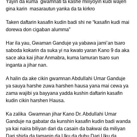
Yayin da kuma gwamnati ta kashe miliyoyin kudi wajen
gina karin masarautun yanka da ta kirkro
Taken daftarin kasafin kudin badi shi ne “kasafin kudi mai
dorewa don cigaban alumma”
Har ila yau, Gwaman Ganduje ya yabawa jami’an tsaro
saboda kokarin da suka yi na kwato yaran Kano 9 da aka
sace aka kai jihar Anmabra, kuma lamuran tsaro sun
inganta a jihar nan.
A halin da ake cikin gwamnan Abdullahi Umar Ganduje
ya sauya harshe zuwa harshen hausa yana mai cewa ya
zama wajibi ya bayyana yadda kushin daftarin kasafin
kudin cikin harshen Hausa.
Ka zalika Gwamnan jihar Kano Dr. Abdullahi Umar
Ganduje na gabatar da kunshin kasafin kudin badi wanda
ya kai naira biliyan dari da casain da bakwai da miliyan
Dari shida da tamanin da Uku da dubu Dari Uku da