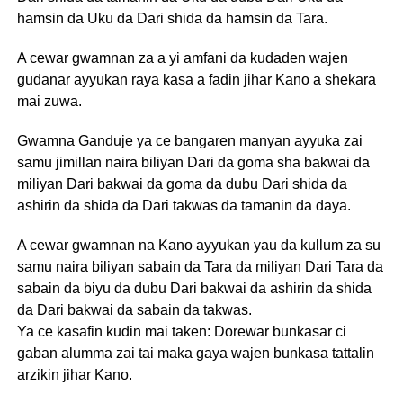
hamsin da Uku da Dari shida da hamsin da Tara.
A cewar gwamnan za a yi amfani da kudaden wajen
gudanar ayyukan raya kasa a fadin jihar Kano a shekara
mai zuwa.
Gwamna Ganduje ya ce bangaren manyan ayyuka zai
samu jimillan naira biliyan Dari da goma sha bakwai da
miliyan Dari bakwai da goma da dubu Dari shida da
ashirin da shida da Dari takwas da tamanin da daya.
A cewar gwamnan na Kano ayyukan yau da kullum za su
samu naira biliyan sabain da Tara da miliyan Dari Tara da
sabain da biyu da dubu Dari bakwai da ashirin da shida
da Dari bakwai da sabain da takwas.
Ya ce kasafin kudin mai taken: Dorewar bunkasar ci
gaban alumma zai tai maka gaya wajen bunkasa tattalin
arzikin jihar Kano.