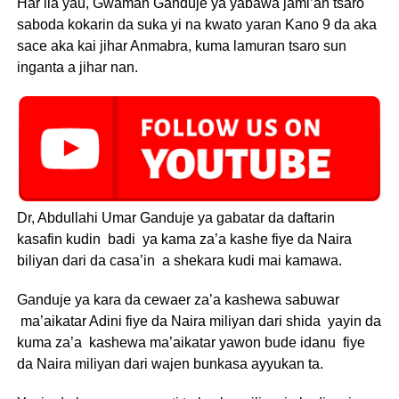
Har ila yau, Gwaman Ganduje ya yabawa jami’an tsaro
saboda kokarin da suka yi na kwato yaran Kano 9 da aka
sace aka kai jihar Anmabra, kuma lamuran tsaro sun
inganta a jihar nan.
Dr, Abdullahi Umar Ganduje ya gabatar da daftarin
kasafin kudin badi ya kama za’a kashe fiye da Naira
biliyan dari da casa’in a shekara kudi mai kamawa.
Ganduje ya kara da cewaer za’a kashewa sabuwar
ma’aikatar Adini fiye da Naira miliyan dari shida yayin da
kuma za’a kashewa ma’aikatar yawon bude idanu fiye
da Naira miliyan dari wajen bunkasa ayyukan ta.