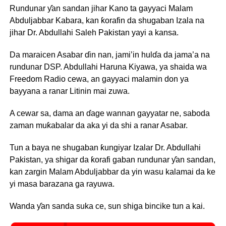
Rundunar ƴan sandan jihar Kano ta gayyaci Malam
Abduljabbar Kabara, kan ƙorafin da shugaban Izala na
jihar Dr. Abdullahi Saleh Pakistan yayi a kansa.
Da maraicen Asabar ɗin nan, jami’in hulɗa da jama’a na
rundunar DSP. Abdullahi Haruna Kiyawa, ya shaida wa
Freedom Radio cewa, an gayyaci malamin don ya
bayyana a ranar Litinin mai zuwa.
A cewar sa, dama an ɗage wannan gayyatar ne, saboda
zaman muƙabalar da aka yi da shi a ranar Asabar.
Tun a baya ne shugaban ƙungiyar Izalar Dr. Abdullahi
Pakistan, ya shigar da ƙorafi gaban rundunar ƴan sandan,
kan zargin Malam Abduljabbar da yin wasu kalamai da ke
yi masa barazana ga rayuwa.
Wanda ƴan sanda suka ce, sun shiga bincike tun a kai.