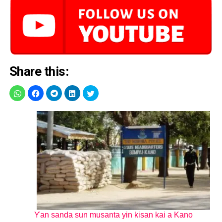
Share this:
Ƴan sanda sun musanta yin kisan kai a Kano