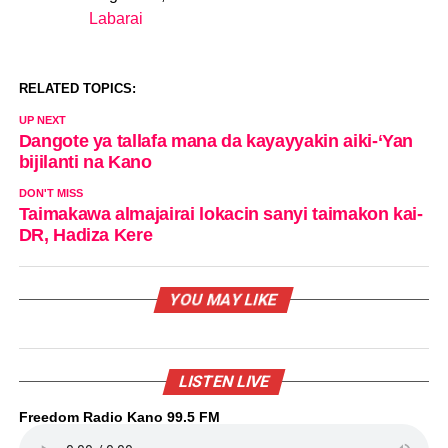
Labarai
In relation to
RELATED TOPICS:
UP NEXT
Dangote ya tallafa mana da kayayyakin aiki-‘Yan
bijilanti na Kano
DON'T MISS
Taimakawa almajairai lokacin sanyi taimakon kai-
DR, Hadiza Kere
YOU MAY LIKE
LISTEN LIVE
Freedom Radio Kano 99.5 FM