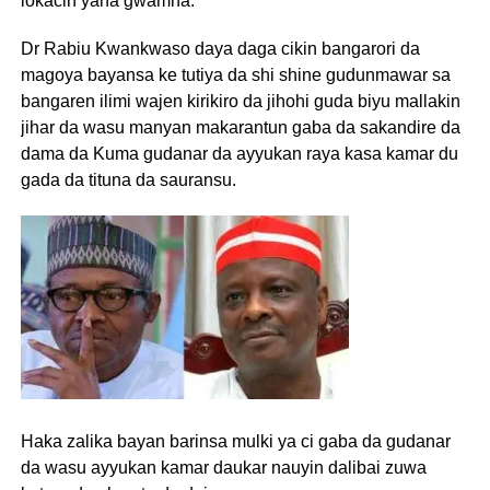
lokacin yana gwamna.
Dr Rabiu Kwankwaso daya daga cikin bangarori da
magoya bayansa ke tutiya da shi shine gudunmawar sa
bangaren ilimi wajen kirikiro da jihohi guda biyu mallakin
jihar da wasu manyan makarantun gaba da sakandire da
dama da Kuma gudanar da ayyukan raya kasa kamar du
gada da tituna da sauransu.
Haka zalika bayan barinsa mulki ya ci gaba da gudanar
da wasu ayyukan kamar daukar nauyin dalibai zuwa