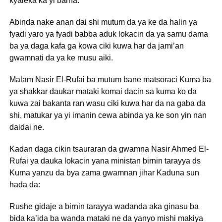
kyaleka ka yi barna.
Abinda nake anan dai shi mutum da ya ke da halin ya
fyadi yaro ya fyadi babba aduk lokacin da ya samu dama
ba ya daga kafa ga kowa ciki kuwa har da jami’an
gwamnati da ya ke musu aiki.
Malam Nasir El-Rufai ba mutum bane matsoraci Kuma ba
ya shakkar daukar mataki komai dacin sa kuma ko da
kuwa zai bakanta ran wasu ciki kuwa har da na gaba da
shi, matukar ya yi imanin cewa abinda ya ke son yin nan
daidai ne.
Kadan daga cikin tsauraran da gwamna Nasir Ahmed El-
Rufai ya dauka lokacin yana ministan birnin tarayya ds
Kuma yanzu da bya zama gwamnan jihar Kaduna sun
hada da:
Rushe gidaje a birnin tarayya wadanda aka ginasu ba
bida ka’ida ba wanda mataki ne da yanyo mishi makiya