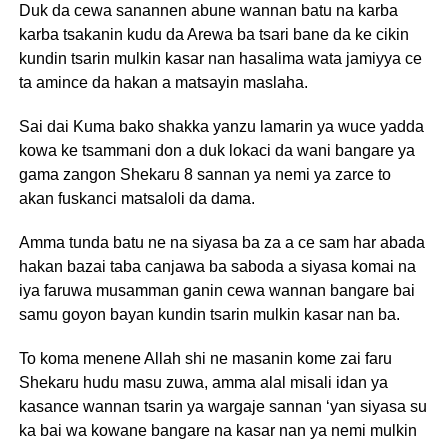
Duk da cewa sanannen abune wannan batu na karba
karba tsakanin kudu da Arewa ba tsari bane da ke cikin
kundin tsarin mulkin kasar nan hasalima wata jamiyya ce
ta amince da hakan a matsayin maslaha.
Sai dai Kuma bako shakka yanzu lamarin ya wuce yadda
kowa ke tsammani don a duk lokaci da wani bangare ya
gama zangon Shekaru 8 sannan ya nemi ya zarce to
akan fuskanci matsaloli da dama.
Amma tunda batu ne na siyasa ba za a ce sam har abada
hakan bazai taba canjawa ba saboda a siyasa komai na
iya faruwa musamman ganin cewa wannan bangare bai
samu goyon bayan kundin tsarin mulkin kasar nan ba.
To koma menene Allah shi ne masanin kome zai faru
Shekaru hudu masu zuwa, amma alal misali idan ya
kasance wannan tsarin ya wargaje sannan ‘yan siyasa su
ka bai wa kowane bangare na kasar nan ya nemi mulkin