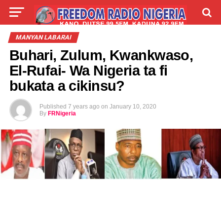
LIVE
LABARAI
SHIRYE-SHIRYE
MANYAN LABARAI
Buhari, Zulum, Kwankwaso,
TALLA
ABOUT
El-Rufai- Wa Nigeria ta fi
bukata a cikinsu?
Published
7 years ago
on
January 10, 2020
By
FRNigeria