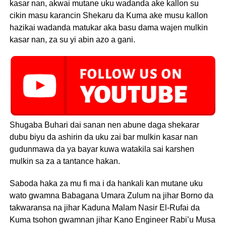
kasar nan, akwai mutane uku wadanda ake kallon su
cikin masu karancin Shekaru da Kuma ake musu kallon
hazikai wadanda matukar aka basu dama wajen mulkin
kasar nan, za su yi abin azo a gani.
Shugaba Buhari dai sanan nen abune daga shekarar
dubu biyu da ashirin da uku zai bar mulkin kasar nan
gudunmawa da ya bayar kuwa watakila sai karshen
mulkin sa za a tantance hakan.
Saboda haka za mu fi ma i da hankali kan mutane uku
wato gwamna Babagana Umara Zulum na jihar Borno da
takwaransa na jihar Kaduna Malam Nasir El-Rufai da
Kuma tsohon gwamnan jihar Kano Engineer Rabi’u Musa