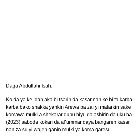
Daga Abdullahi Isah.
Ko da ya ke idan aka bi tsarin da kasar nan ke bi ta karba-
karba bako shakka yankin Arewa ba zai yi mafarkin sake
komawa mulki a shekarar dubu biyu da ashirin da uku ba
(2023) saboda kokari da al’ummar daya bangaren kasar
nan za su yi wajen ganin mulki ya koma garesu.