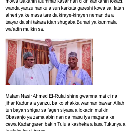
mowa tsakanin alummar kasar nan cikin kankanin lokaci,
wanda yanzu hankula sun karkata gareshi kowa sai fatan
alheri ya ke masa tare da kiraye-kirayen neman da a
tsayar da shi takara idan shugaba Buhari ya kammala
wa’adin mulkin sa.
Malam Nasir Ahmed El-Rufai shine gwamna mai ci na
jihar Kaduna a yanzu, ba ko shakka wannan bawan Allah
tun bayan shigar sa fagen siyasa a lokacin mulkin
Obasanjo ya zama abin nan da masu iya magana ke
cewa Kadangaren bakin Tulu a kasheka a fasa Tukunya a