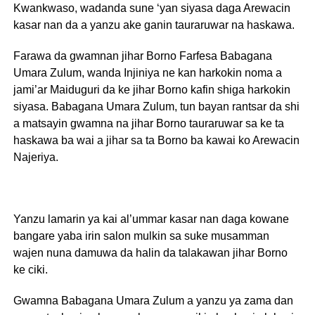
Kwankwaso, wadanda sune ‘yan siyasa daga Arewacin
kasar nan da a yanzu ake ganin tauraruwar na haskawa.
Farawa da gwamnan jihar Borno Farfesa Babagana
Umara Zulum, wanda Injiniya ne kan harkokin noma a
jami’ar Maiduguri da ke jihar Borno kafin shiga harkokin
siyasa. Babagana Umara Zulum, tun bayan rantsar da shi
a matsayin gwamna na jihar Borno tauraruwar sa ke ta
haskawa ba wai a jihar sa ta Borno ba kawai ko Arewacin
Najeriya.
Yanzu lamarin ya kai al’ummar kasar nan daga kowane
bangare yaba irin salon mulkin sa suke musamman
wajen nuna damuwa da halin da talakawan jihar Borno
ke ciki.
Gwamna Babagana Umara Zulum a yanzu ya zama dan