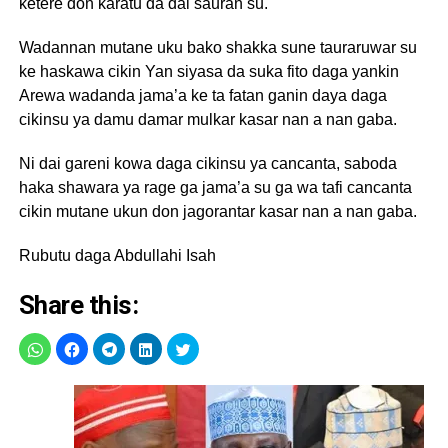
ketere don karatu da dai sauran su.
Wadannan mutane uku bako shakka sune tauraruwar su
ke haskawa cikin Yan siyasa da suka fito daga yankin
Arewa wadanda jama’a ke ta fatan ganin daya daga
cikinsu ya damu damar mulkar kasar nan a nan gaba.
Ni dai gareni kowa daga cikinsu ya cancanta, saboda
haka shawara ya rage ga jama’a su ga wa tafi cancanta
cikin mutane ukun don jagorantar kasar nan a nan gaba.
Rubutu daga Abdullahi Isah
Share this: