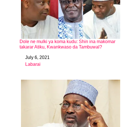
Dole ne mulki ya koma kudu: Shin ina makomar
takarar Atiku, Kwankwaso da Tambuwal?
July 6, 2021
Date
Labarai
In relation to