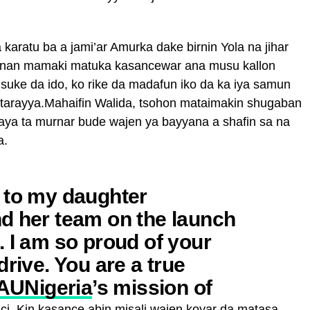
aratu ba a jami’ar Amurka dake birnin Yola na jihar
 nan mamaki matuka kasancewar ana musu kallon
suke da ido, ko rike da madafun iko da ka iya samun
 tarayya.Mahaifin Walida, tsohon mataimakin shugaban
taya ta murnar bude wajen ya bayyana a shafin sa na
a.
 to my daughter
d her team on the launch
. I am so proud of your
drive. You are a true
UNigeria
’s mission of
nci. Kin kasance abin misali wajen koyar da matasa