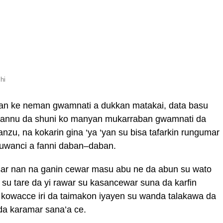
hi
nan ke neman gwamnati a dukkan matakai, data basu
u hannu da shuni ko manyan mukarraban gwamnati da
nzu, na kokarin gina ‘ya ‘yan su bisa tafarkin rungumar
asuwanci a fanni daban–daban.
sar nan na ganin cewar masu abu ne da abun su wato
n su tare da yi rawar su kasancewar suna da karfin
 kowacce iri da taimakon iyayen su wanda talakawa da
 da karamar sana’a ce.