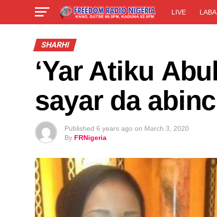
LIVE
LABA
SHARHI
‘Yar Atiku Abu
sayar da abinc
Published
6 years ago
on
March 3, 2020
By
FRNigeria