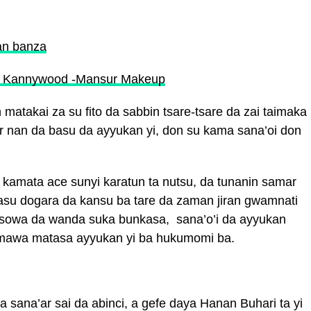
an banza
tafi Kannywood -Mansur Makeup
matakai za su fito da sabbin tsare-tsare da zai taimaka
r nan da basu da ayyukan yi, don su kama sana’oi don
amata ace sunyi karatun ta nutsu, da tunanin samar
asu dogara da kansu ba tare da zaman jiran gwamnati
sowa da wanda suka bunkasa, sana’o’i da ayyukan
amawa matasa ayyukan yi ba hukumomi ba.
a sana’ar sai da abinci, a gefe daya Hanan Buhari ta yi