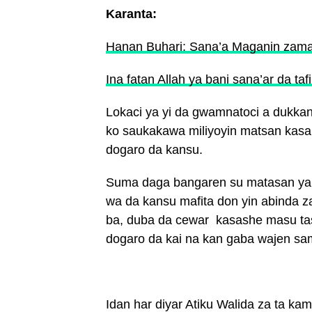
Karanta:
Hanan Buhari: Sana’a Maganin zam
Ina fatan Allah ya bani sana’ar da 
Lokaci ya yi da gwamnatoci a dukkan 
ko saukakawa miliyoyin matsan kasa
dogaro da kansu.
Suma daga bangaren su matasan ya k
wa da kansu mafita don yin abinda z
ba, duba da cewar kasashe masu ta
dogaro da kai na kan gaba wajen s
Idan har diyar Atiku Walida za ta kam