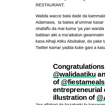
RESTAURANT.
Walida wacce bata dade da kammala k
Adamawa, ta baiwa al’ummar kasar
shafaffu da mai kuma ‘ya yan wanda 
babban aiki a ma’aikatun gwamnatin
kasa Alhaji Atiku Abubakar, da yake 
Twitter kamar yadda kuke gani a kas
Congratulations
@walidaatiku
an
of
@fiestameals
entrepreneurial 
illustration of
@A
“ina alfahari da hazakarki ta kasuwa