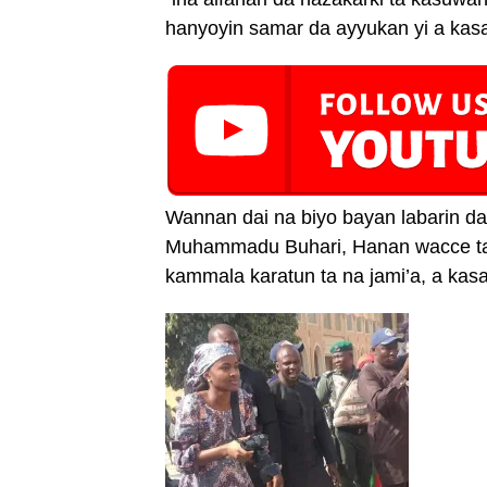
training job cre
hanyoyin samar da ayyukan yi a kasa
https://t.co/K
— Atiku Abubak
2020
Wannan dai na biyo bayan labarin da
Muhammadu Buhari, Hanan wacce ta 
kammala karatun ta na jami’a, a kasar