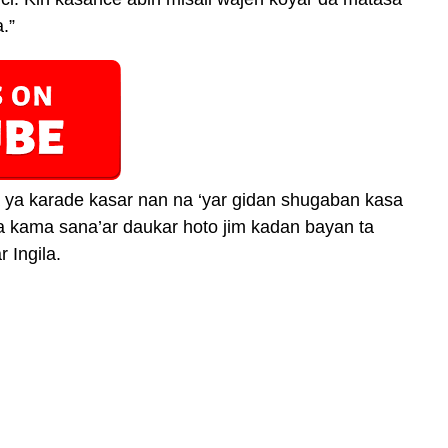
ators.
#VisitFiestaMeals
.”
UwTmoyCmA
ar (@atiku)
February 15,
 ya karade kasar nan na ‘yar gidan shugaban kasa
kama sana’ar daukar hoto jim kadan bayan ta
 Ingila.