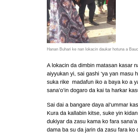
Hanan Buhari ke nan lokacin daukar hotuna a Bauc
A lokacin da dimbin matasan kasar 
aiyyukan yi, sai gashi ‘ya yan mas
suka rike madafun iko a baya ko a ya
sana’o’in dogaro da kai ta harkar k
Sai dai a bangare daya al’ummar ka
Kura da kallabin kitse, suke yin kida
dukiyar da zasu kama ko fara sana’a
dama ba su da jarin da zasu fara ko